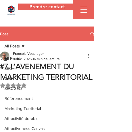
Prendre contact
Agence
ALPS
Post
All Posts
Francois Veauleger
All Posts
9 déc. 2025
16 min de lecture
#7 L’AVENEMENT DU
SEO
MARKETING TERRITORIAL
GEO
Noté NaN étoiles sur 5.
SEO/GEO
Référencement
Marketing Territorial
Attractivité durable
Attractiveness Canvas