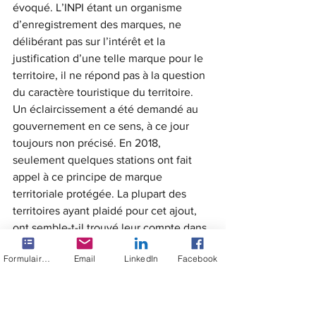
évoqué. L’INPI étant un organisme 
d’enregistrement des marques, ne 
délibérant pas sur l’intérêt et la 
justification d’une telle marque pour le 
territoire, il ne répond pas à la question 
du caractère touristique du territoire.
Un éclaircissement a été demandé au 
gouvernement en ce sens, à ce jour 
toujours non précisé. En 2018, 
seulement quelques stations ont fait 
appel à ce principe de marque 
territoriale protégée. La plupart des 
territoires ayant plaidé pour cet ajout, 
ont semble-t-il trouvé leur compte dans 
la possibilité laissée par la loi montagne 
Formulaire de contact
Email
LinkedIn
Facebook
de conserver un office de tourisme 
pleinement communal. » dit Charlotte 
Emery de la MONA.
Le député du Gard, Philippe Berta 