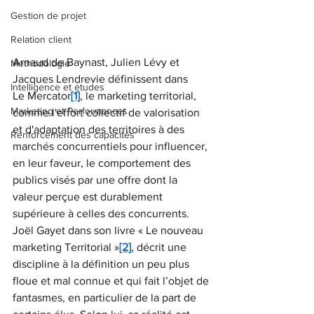
Gestion de projet
Relation client
Arnaud de Baynast, Julien Lévy et 
Methodologie
Jacques Lendrevie définissent dans 
Intelligence et études
Le Mercator
[1]
, le marketing territorial, 
Marketing et Performances
comme l'effort collectif de valorisation 
et d'adaptation des territoires à des 
Renforcement des capacités
marchés concurrentiels pour influencer, 
en leur faveur, le comportement des 
publics visés par une offre dont la 
valeur perçue est durablement 
supérieure à celles des concurrents.
Joël Gayet dans son livre « Le nouveau 
marketing Territorial »
[2]
, décrit une 
discipline à la définition un peu plus 
floue et mal connue et qui fait l’objet de 
fantasmes, en particulier de la part de 