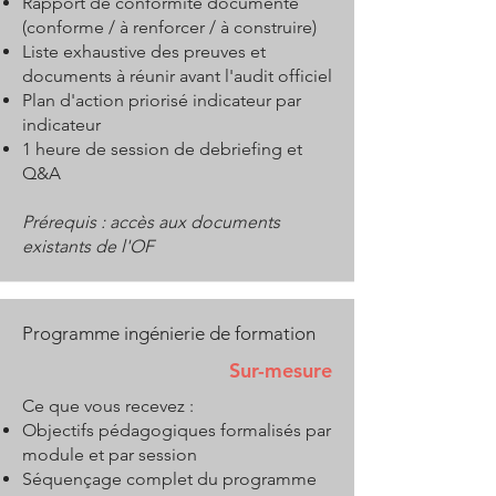
Rapport de conformité documenté
(conforme / à renforcer / à construire)
Liste exhaustive des preuves et
documents à réunir avant l'audit officiel
Plan d'action priorisé indicateur par
indicateur
1 heure de session de debriefing et
Q&A
Prérequis : accès aux documents
existants de l'OF
Programme ingénierie de formation
Sur-mesure
Ce que vous recevez :
Objectifs pédagogiques formalisés par
module et par session
Séquençage complet du programme