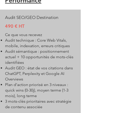
Performance
Audit SEO/GEO Destination
490 € HT
Ce que vous recevez
Audit technique : Core Web Vitals,
mobile, indexation, erreurs critiques
Audit sémantique : positionnement
actuel + 10 opportunités de mots-clés
identifiées
Audit GEO : état de vos citations dans
ChatGPT, Perplexity et Google AI
Overviews
Plan d'action priorisé en 3 niveaux :
quick wins (0-30j), moyen terme (1-3
mois), long terme
3 mots-clés prioritaires avec stratégie
de contenu associée