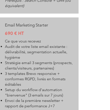
Prérequis : Search Console + GA4 (ou
équivalent)
Email Marketing Starter
690 € HT
Ce que vous recevez
Audit de votre liste email existante :
délivrabilité, segmentation actuelle,
hygième
Stratégie email 3 segments (prospects,
clients/visiteurs, partenaires)
3 templates Brevo responsive +
conformes RGPD, livrés en formats
éditables
Setup du workflow d'automation
"bienvenue" (3 emails sur 7 jours)
Envoi de la première newsletter +
rapport de performance J+7