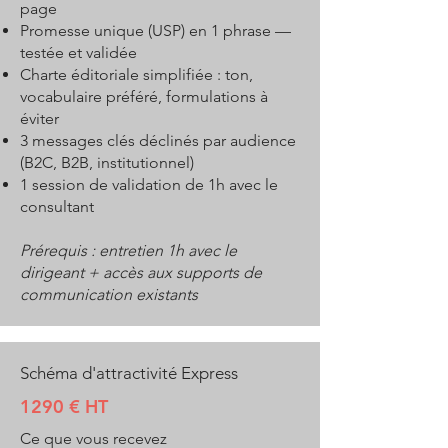
page
Promesse unique (USP) en 1 phrase —
testée et validée
Charte éditoriale simplifiée : ton,
vocabulaire préféré, formulations à
éviter
3 messages clés déclinés par audience
(B2C, B2B, institutionnel)
1 session de validation de 1h avec le
consultant
Prérequis : entretien 1h avec le
dirigeant + accès aux supports de
communication existants
Schéma d'attractivité Express
1290 € HT
Ce que vous recevez