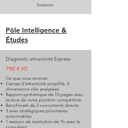
livraison.
Pôle Intelligence &
Études
Diagnostic attractivité Express
790 € HT
Ce que vous recevez :
Canvas d'attractivité simplifié, 4
dimensions clés analysées
Rapport synthétique de 15 pages avec
lecture de votre position compétitive
Benchmark de 2 concurrents directs
3 axes stratégiques prioritaires
actionnables
1 session de restitution de 1h avec le
consultant