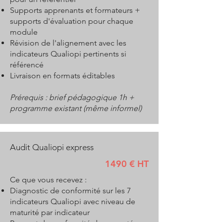
Supports apprenants et formateurs +
supports d'évaluation pour chaque
module
Révision de l'alignement avec les
indicateurs Qualiopi pertinents si
référencé
Livraison en formats éditables
Prérequis : brief pédagogique 1h +
programme existant (même informel)
Audit Qualiopi express
1490 € HT
Ce que vous recevez :
Diagnostic de conformité sur les 7
indicateurs Qualiopi avec niveau de
maturité par indicateur