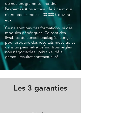
de nos programmes : rendre
l'expertise Alps accessible à ceux qui
n'ont pas six mois et 30 000 € devant
eux.
Ce ne sont pas des formations, ni des
modules génériques. Ce sont des
livrables de conseil packagés, conçus
pour produire des résultats mesurables
dans un périmètre défini. Trois règles
non négociables : prix fixe, délai
garanti, résultat contractualisé.
Les 3 garanties