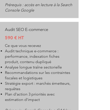
Prérequis : accès en lecture à la Search
Console Google
Audit SEO E-commerce
590 € HT
Ce que vous recevez
Audit technique e-commerce :
performance, indexation fiches
produit, contenu dupliqué
Analyse longue traîne sectorielle
Recommandations sur les contraintes
fiscales et logistiques
Stratégie export : marchés émetteurs,
requêtes
Plan d'action 3 priorités avec
estimation d'impact