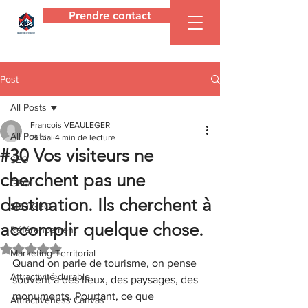
Prendre contact
Agence
ALPS
Post
All Posts
Francois VEAULEGER
All Posts
19 mai
4 min de lecture
#30 Vos visiteurs ne
SEO
cherchent pas une
GEO
destination. Ils cherchent à
SEO/GEO
accomplir quelque chose.
Référencement
Noté NaN étoiles sur 5.
Marketing Territorial
Quand on parle de tourisme, on pense 
Attractivité durable
souvent à des lieux, des paysages, des 
monuments. Pourtant, ce que 
Attractiveness Canvas