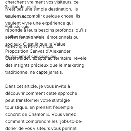
cherchent vraiment vos visiteurs, ce 
Gestion de projet
n’est pas une simple destination. Ils 
veulent accomplir quelque chose. Ils 
Relation client
veulent vivre une expérience qui 
Methodologie
réponde à leurs besoins profonds, qu’ils 
Intelligence et études
soient fonctionnels, émotionnels ou 
sociaux. C’est là que le Value 
Marketing et Performances
Proposition Canvas d’Alexander 
Renforcement des capacités
Osterwalder, adapté au territoire, révèle 
des insights précieux que le marketing 
traditionnel ne capte jamais.
Dans cet article, je vous invite à 
découvrir comment cette approche 
peut transformer votre stratégie 
touristique, en prenant l’exemple 
concret de Chamonix. Vous verrez 
comment comprendre les "jobs-to-be-
done" de vos visiteurs vous permet 